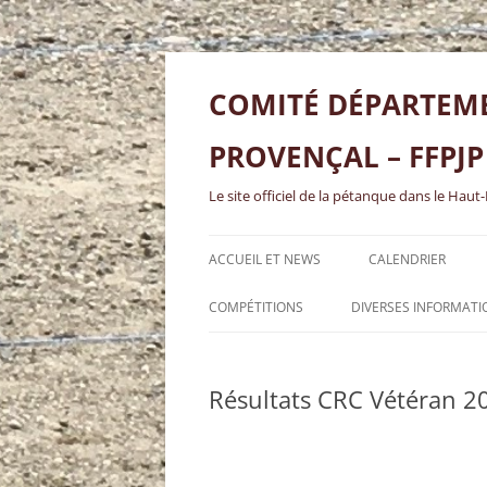
Aller
au
contenu
COMITÉ DÉPARTEME
PROVENÇAL – FFPJP
Le site officiel de la pétanque dans le Haut
ACCUEIL ET NEWS
CALENDRIER
INFOS PRATIQUES
COMPÉTITIONS
DIVERSES INFORMATI
LE COMITÉ ET COMMISSIONS
CDC-CRC-CNC
COMPTES-RENDUS R
OPEN/FÉMININ/VÉTÉRAN ET JEU
Résultats CRC Vétéran 2
CLUBS AFFILIÉS AU CD68
DOCUMENTS À TÉLÉC
PROVENÇAL 2026
COUPE DE FRANCE, COUPE DES
SOCIÉTÉS, COUPE D’ALSACE ET