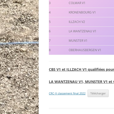
3
COLMAR V1
4
KRONENBOURG V1
5
ILLZACH V2
6
LA WANTZENAU V1
7
MUNSTER V1
8
OBERHAUSBERGEN V1
CBS V1 et ILLZACH V1 qualifiées pou
LA WANTZENAU V1, MUNSTER V1 et O
CRC-V classement final 2022
Télécharger