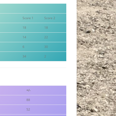
NC ET CNC F 2025 (GROUPES,
ÉSULTATS ET CLASSEMENTS)
Score 1
Score 2
ÉSULTATS CDC VÉTÉRAN 2025
18
18
ÉSULTATS CRC VÉTÉRAN 2025
14
22
ÉSULTATS CDC FÉMININ 2025
6
30
ÉSULTATS CHAMPIONNATS
34
2
ÉSULTATS CDC OPEN 2025
ÉGIONAUX ET DÉPARTEMENTAUX
024
ÉSULTATS CRC OPEN 2025
ÉSULTATS CNC/CNC-F 2024
ÉSULTATS CRC FÉMININ 2025
ÉSULTATS CDC-V 2024
ÉSULTATS CDC/CRC JEU
+/-
ROVENÇAL 2025
ÉSULTATS CRC-V 2024
88
ÉSULTATS CDC 2024
52