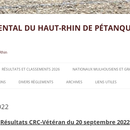
NTAL DU HAUT-RHIN DE PÉTANQUE
-Rhin
RÉSULTATS ET CLASSEMENTS 2026
NATIONAUX MULHOUSIENS ET GRA
RÉSULTATS DES CONCOURS
ONS
DIVERS RÈGLEMENTS
ARCHIVES
LIENS UTILES
OFFICIELS ET CLASSEMENTS 2026
ÉUNIONS
RÉSULTATS DES CHAMPIONNATS
RÉSULTATS DES CHAMPIONNATS
RÉGIONAUX ET DÉPARTEMENTAUX
022
HARGER
RÉGIONAUX ET DÉPARTEMENTAUX
2025
2026
NATIONAUX MULHOUSIENS ET
Résultats CRC-Vétéran du 20 septembre 2022
RÉSULTATS CRC OPEN 2026
GRANDS PRIX 2025