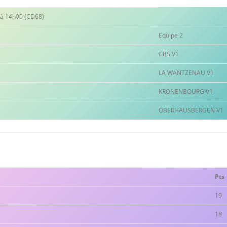
RÉSULTATS CDC OPEN 2026
RÉSULTATS DES CONCOURS ET
C
 à 14h00 (CD68)
CLASSEMENTS 2025
R
RÉSULTATS CRC-F 2026
Equipe 2
RÉSULTATS ET CLASSEMENTS 2024
R
CBS V1
RÉSULTATS CDC-F 2026
NATIONAUX MULHOUSIEN ET
R
LA WANTZENAU V1
RÉSULTATS CRC-V 2026
GRANDS PRIX 2024
R
KRONENBOURG V1
RÉSULTATS CDC-V 2026
RÉSULTATS DES CONCOURS ET
R
OBERHAUSBERGEN V1
R
CLASSEMENTS, DES COUPES 2024
R
2
R
RÉSULTATS DES CONCOURS ET
CLASSEMENTS 2023
R
R
ARCHIVES 2023 (CHAMPIONNATS
R
R
Pts
RÉGIONAUX ET DÉPARTEMENTAUX
P
R
2024, CNC/CRC/CDC 2023, COUPES
19
2023…)
R
18
NATIONAUX MULHOUSIEN ET