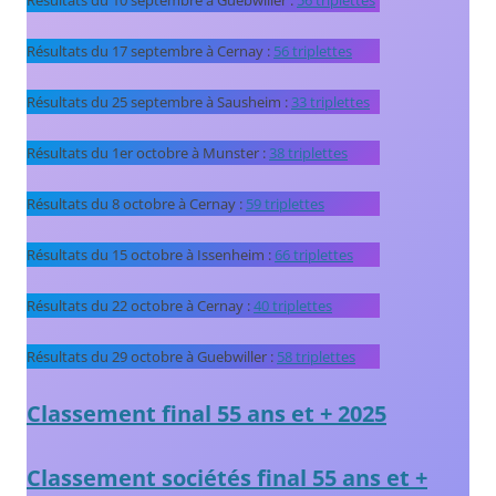
Résultats du 10 septembre à Guebwiller :
56 triplettes
Résultats du 17 septembre à Cernay :
56 triplettes
Résultats du 25 septembre à Sausheim :
33 triplettes
Résultats du 1er octobre à Munster :
38 triplettes
Résultats du 8 octobre à Cernay :
59 triplettes
Résultats du 15 octobre à Issenheim :
66 triplettes
Résultats du 22 octobre à Cernay :
40 triplettes
Résultats du 29 octobre à Guebwiller :
58 triplettes
Classement final 55 ans et + 2025
Classement sociétés final 55 ans et +